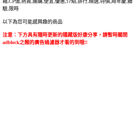
箱,CP值,熱賣,團購,便宜,優惠,介紹,排行,精選,特價,周年慶,體
驗,限時
以下為您可能感興趣的商品
注意：下方具有隨時更新的隱藏版好康分享，請暫時關閉
adblock之類的廣告過濾器才看的到哦!!