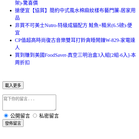
架)-驚喜價
搶便宜【協貿】簡約中式風水棉麻紋樣布藝門簾-居家用
品
非買不可美士Nutro-特級成貓配方 鮭魚+糙米(6.5磅)-便
宜
CP值超高時尚復古音樂雙耳打鈴貪睡鬧鐘W-829-家電達
人
買到賺到美國FoodSaver-真空三明治盒3入組[2組-6入]-本
周折扣
載入更多
公開留言
私密留言
發佈留言