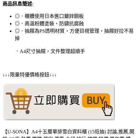
商品訊息簡述
:
◎．櫃體使用日本進口鍍鋅鋼板
◎．高溫粉體塗裝，防鏽抗腐蝕
◎．抽屜為PS透明材質，方便目視管理，抽屜好拉不易
掉
．A4尺寸抽屜，文件整理超順手
↓↓↓限量特優價格按鈕↓↓↓
【U-SONA】A4十五層單排雪白資料櫃 (15低抽) 討論,推薦,開