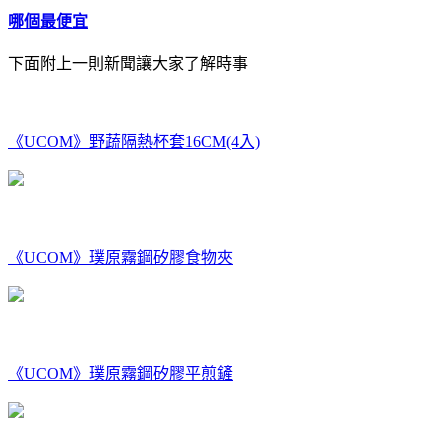
哪個最便宜
下面附上一則新聞讓大家了解時事
《UCOM》野蔬隔熱杯套16CM(4入)
《UCOM》璞原霧鋼矽膠食物夾
《UCOM》璞原霧鋼矽膠平煎鏟